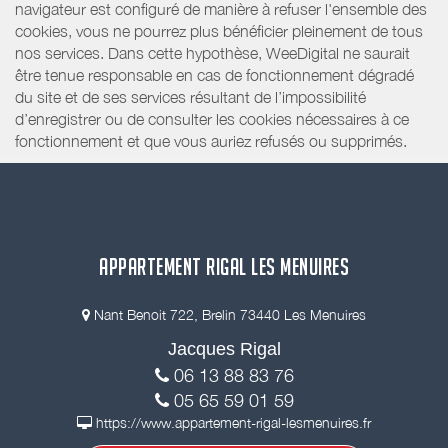
navigateur est configuré de manière à refuser l'ensemble des
cookies, vous ne pourrez plus bénéficier pleinement de tous
nos services. Dans cette hypothèse, WeeDigital ne saurait
être tenue responsable en cas de fonctionnement dégradé
du site et de ses services résultant de l’impossibilité
d’enregistrer ou de consulter les cookies nécessaires à ce
fonctionnement et que vous auriez refusés ou supprimés.
APPARTEMENT RIGAL LES MENUIRES
Nant Benoit 722, Brelin 73440 Les Menuires
Jacques Rigal
06 13 88 83 76
05 65 59 01 59
https://www.appartement-rigal-lesmenuires.fr